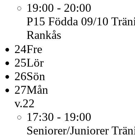
19:00 - 20:00
P15 Födda 09/10
Trän
Rankås
24
Fre
25
Lör
26
Sön
27
Mån
v.22
17:30 - 19:00
Seniorer/Juniorer
Trän