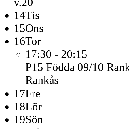
v.20
14
Tis
15
Ons
16
Tor
17:30 - 20:15
P15 Födda 09/10
Rank
Rankås
17
Fre
18
Lör
19
Sön