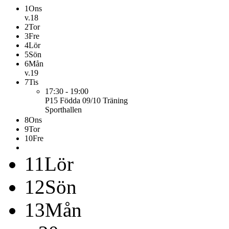
1
Ons
v.18
2
Tor
3
Fre
4
Lör
5
Sön
6
Mån
v.19
7
Tis
17:30 - 19:00
P15 Födda 09/10
Träning
Sporthallen
8
Ons
9
Tor
10
Fre
11
Lör
12
Sön
13
Mån