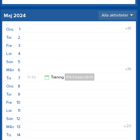
Maj 2024
Alla aktiviteter
v.18
Ons
1
Tor
2
Fre
3
Lör
4
Sön
5
v.19
Mån
6
17:30
Träning
P15 Födda 09/10
Tis
7
Ons
8
19:00
Tor
9
Fre
10
Lör
11
Sön
12
v.20
Mån
13
Tis
14