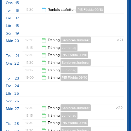
Ons
15
17:30
Rankås stafetten
P15 Födda 09/10
Tor
16
Fre
17
20:15
Lör
18
Sön
19
17:30
Träning
Seniorer/Juniorer
v.21
Mån
20
18:15
Träning
Juniorlag
19:00
17:30
Träning
P15 Födda 09/10
Tis
21
20:00
17:30
Träning
Seniorer/Juniorer
Ons
22
19:00
18:15
Träning
Juniorlag
19:00
19:00
Träning
P15 Födda 09/10
Tor
23
20:00
Fre
24
20:00
Lör
25
Sön
26
17:30
Träning
Seniorer/Juniorer
v.22
Mån
27
18:15
Träning
Juniorlag
19:00
17:30
Träning
P15 Födda 09/10
Tis
28
20:00
17:30
Träning
Seniorer/Juniorer