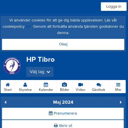
Logga in
Vi använder cookies för att ge dig bästa upplevelsen. Läs vår
cookiepolicy
här
. Genom att fortsätta använda tjänsten godkänner du
denna.
Okej
HP Tibro
Välj lag
Start
Styrelse
Kalender
Bilder
Video
Gästbok
Mer
Maj 2024
Prenumerera
Skriv ut